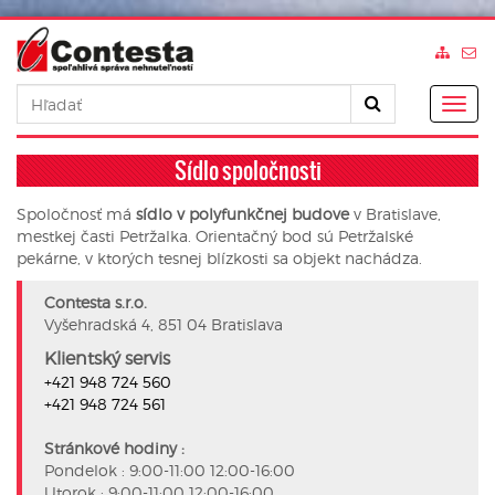
Togg
navig
Sídlo spoločnosti
Spoločnosť má
sídlo v polyfunkčnej budove
v Bratislave,
mestkej časti Petržalka. Orientačný bod sú Petržalské
pekárne, v ktorých tesnej blízkosti sa objekt nachádza.
Contesta s.r.o.
Vyšehradská 4, 851 04 Bratislava
Klientský servis
+421 948 724 560
+421 948 724 561
Stránkové hodiny :
Pondelok : 9:00-11:00 12:00-16:00
Utorok : 9:00-11:00 12:00-16:00