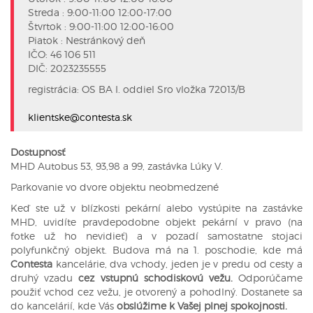
Streda : 9:00-11:00 12:00-17:00
Štvrtok : 9:00-11:00 12:00-16:00
Piatok : Nestránkový deň
IČO: 46 106 511
DIČ: 2023235555
registrácia: OS BA I. oddiel Sro vložka 72013/B
klientske@contesta.sk
Dostupnosť
MHD Autobus 53, 93,98 a 99, zastávka Lúky V.
Parkovanie vo dvore objektu neobmedzené
Keď ste už v blízkosti pekární alebo vystúpite na zastávke
MHD, uvidíte pravdepodobne objekt pekární v pravo (na
fotke už ho nevidieť) a v pozadí samostatne stojaci
polyfunkčný objekt. Budova má na 1. poschodie, kde má
Contesta
kancelárie, dva vchody, jeden je v predu od cesty a
druhý vzadu
cez vstupnú schodiskovú vežu.
Odporúčame
použiť vchod cez vežu, je otvorený a pohodlný. Dostanete sa
do kancelárií, kde Vás
obslúžime k Vašej plnej spokojnosti.