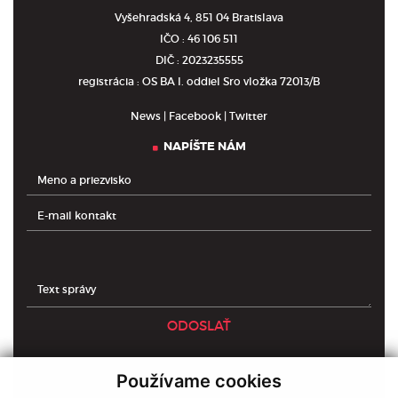
Vyšehradská 4, 851 04 Bratislava
IČO : 46 106 511
DIČ : 2023235555
registrácia : OS BA I. oddiel Sro vložka 72013/B
News
|
Facebook
|
Twitter
NAPÍŠTE NÁM
ODOSLAŤ
Používame cookies
Domov
O nás