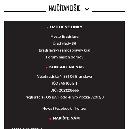
NAJČÍTANEJŠIE
UŽITOČNÉ LINKY
Mesto Bratislava
Úrad vlády SR
Bratislavský samosprávny kraj
Fórum naších domov
KONTAKT NA NÁS
Vyšehradská 4, 851 04 Bratislava
IČO : 46 106 511
DIČ : 2023235555
registrácia : OS BA I. oddiel Sro vložka 72013/B
News
|
Facebook
|
Twitter
NAPÍŠTE NÁM