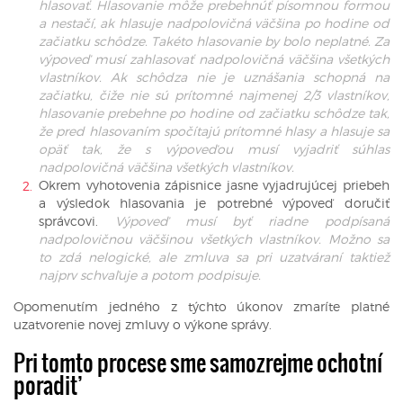
hlasovať. Hlasovanie môže prebehnúť písomnou formou
a nestačí, ak hlasuje nadpolovičná väčšina po hodine od
začiatku schôdze. Takéto hlasovanie by bolo neplatné. Za
výpoveď musí zahlasovať nadpolovičná väčšina všetkých
vlastníkov. Ak schôdza nie je uznášania schopná na
začiatku, čiže nie sú prítomné najmenej 2/3 vlastníkov,
hlasovanie prebehne po hodine od začiatku schôdze tak,
že pred hlasovaním spočítajú prítomné hlasy a hlasuje sa
opäť tak, že s výpoveďou musí vyjadriť súhlas
nadpolovičná väčšina všetkých vlastníkov.
Okrem vyhotovenia zápisnice jasne vyjadrujúcej priebeh
a výsledok hlasovania je potrebné výpoveď doručiť
správcovi.
Výpoveď musí byť riadne podpísaná
nadpolovičnou väčšinou všetkých vlastníkov. Možno sa
to zdá nelogické, ale zmluva sa pri uzatváraní taktiež
najprv schvaľuje a potom podpisuje.
Opomenutím jedného z týchto úkonov zmaríte platné
uzatvorenie novej zmluvy o výkone správy.
Pri tomto procese sme samozrejme ochotní
poradiť