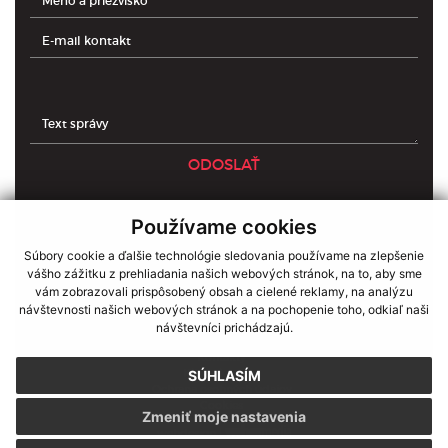
ODOSLAŤ
Používame cookies
Domov
O nás
Súbory cookie a ďalšie technológie sledovania používame na zlepšenie
Informácie
vášho zážitku z prehliadania našich webových stránok, na to, aby sme
Novinky
vám zobrazovali prispôsobený obsah a cielené reklamy, na analýzu
Služby
Modernizácia
návštevnosti našich webových stránok a na pochopenie toho, odkiaľ naši
Referencie
návštevníci prichádzajú.
Zákony,návody a tlačivá
Kontakty
Klientska zóna
SÚHLASÍM
Ochrana osobných údajov
Cookies
Zmeniť moje nastavenia
webdesign
|