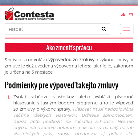
Togg
navig
Ako zmeniť správcu
Správca sa odvoláva
výpoveďou zo zmluvy
o výkone správy. V
zmluve je tiež uvedená výpovedná lehota, ak nie je, zákonom
je určená na 3 mesiace.
Podmienky pre výpoveď takejto zmluvy
Zvolať schôdzu vlastníkov alebo vyhlásiť písomné
hlasovanie s jasným bodom programu a to je výpoveď
zo zmluvy o výkone správy.
Hlasovať musí nadpolovičná
väčšina všetkých vlastníkov. Držitelia splnomocnení
musia tieto predložiť na začiatku schôdze. Nesmie
chýbať ich overenie notárom a ak nie sú na celý rozsah
vlastníckych práv, musia obsahovať aj príkaz ako