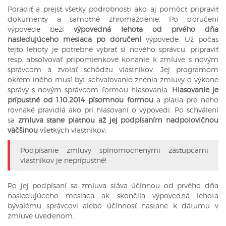
Poradiť a prejsť všetky podrobnosti ako aj pomôcť pripraviť
dokumenty a samotné zhromaždenie. Po doručení
výpovede beží
výpovedná lehota od prvého dňa
nasledujúceho mesiaca po doručení
výpovede. Už počas
tejto lehoty je potrebné vybrať si nového správcu, pripraviť
resp. absolvovať pripomienkové konanie k zmluve s novým
správcom a zvolať schôdzu vlastníkov. Jej programom
okrem iného musí byť schvaľovanie znenia zmluvy o výkone
správy s novým správcom formou hlasovania.
Hlasovanie je
prípustné od 1.10.2014 písomnou formou
a platia pre neho
rovnaké pravidlá ako pri hlasovaní o výpovedi. Po schválení
sa
zmluva stane platnou až jej podpísaním nadpolovičnou
väčšinou
všetkých vlastníkov.
Podpísanie zmluvy splnomocnenými zástupcami
vlastníkov je neprípustné!
Po jej podpísaní sa zmluva stáva účinnou od prvého dňa
nasledujúceho mesiaca ak skončila výpovedná lehota
bývalému správcovi alebo účinnosť nastane k dátumu v
zmluve uvedenom.